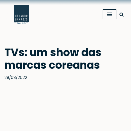
Pular
para
o
conteúdo
TVs: um show das
marcas coreanas
29/08/2022