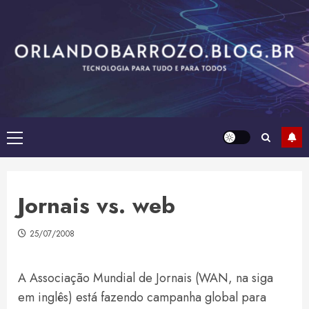
Skip
to
content
Primary
Menu
Jornais vs. web
25/07/2008
A Associação Mundial de Jornais (WAN, na siga
em inglês) está fazendo campanha global para