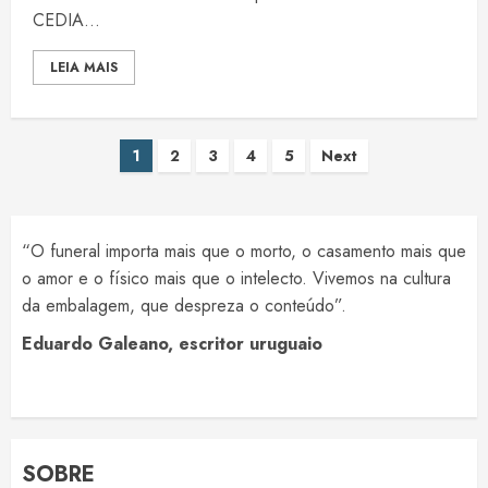
CEDIA...
LEIA MAIS
Paginação
1
2
3
4
5
Next
de
posts
“O funeral importa mais que o morto, o casamento mais que
o amor e o físico mais que o intelecto. Vivemos na cultura
da embalagem, que despreza o conteúdo”.
Eduardo Galeano, escritor uruguaio
SOBRE