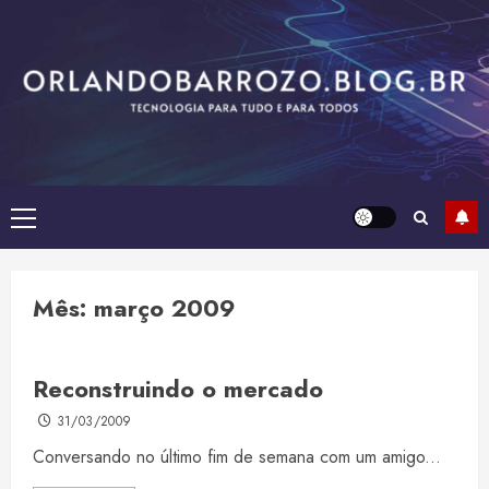
Skip
to
content
Primary
Menu
Mês:
março 2009
Reconstruindo o mercado
31/03/2009
Conversando no último fim de semana com um amigo...