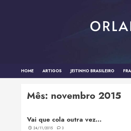
Skip
to
content
HOME
ARTIGOS
JEITINHO BRASILEIRO
FRA
Mês:
novembro 2015
Vai que cola outra vez…
24/11/2015
3