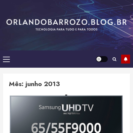
Skip
to
content
Primary
Menu
Mês:
junho 2013