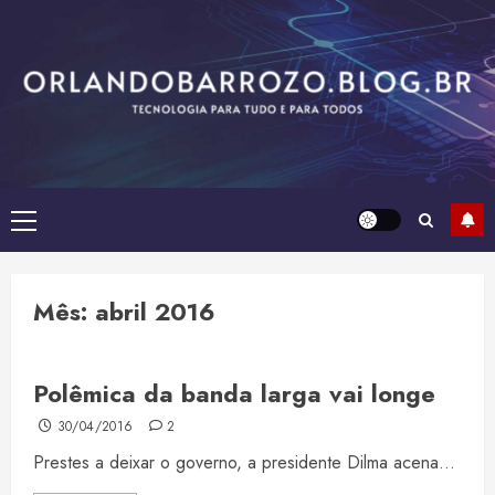
Skip
to
content
Primary
Menu
Mês:
abril 2016
Polêmica da banda larga vai longe
30/04/2016
2
Prestes a deixar o governo, a presidente Dilma acena...