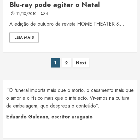
Blu-ray pode agitar o Natal
11/10/2010
4
A edição de outubro da revista HOME THEATER &...
LEIA MAIS
Paginação
1
2
Next
de
posts
“O funeral importa mais que o morto, o casamento mais que
o amor e o físico mais que o intelecto. Vivemos na cultura
da embalagem, que despreza o conteúdo”.
Eduardo Galeano, escritor uruguaio