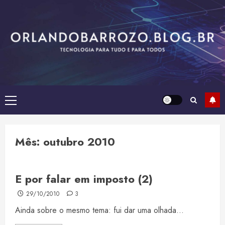
Skip
to
content
Primary
Menu
Mês:
outubro 2010
E por falar em imposto (2)
29/10/2010
3
Ainda sobre o mesmo tema: fui dar uma olhada...