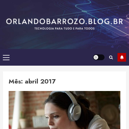
Skip
to
content
Primary
Menu
Mês:
abril 2017