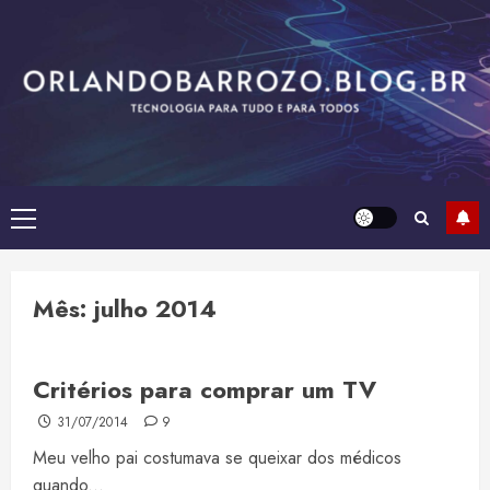
Skip
to
content
Primary
Menu
Mês:
julho 2014
Critérios para comprar um TV
31/07/2014
9
Meu velho pai costumava se queixar dos médicos
quando...