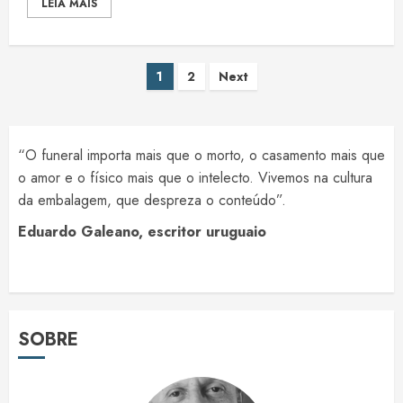
LEIA MAIS
Paginação
1
2
Next
de
posts
“O funeral importa mais que o morto, o casamento mais que
o amor e o físico mais que o intelecto. Vivemos na cultura
da embalagem, que despreza o conteúdo”.
Eduardo Galeano, escritor uruguaio
SOBRE