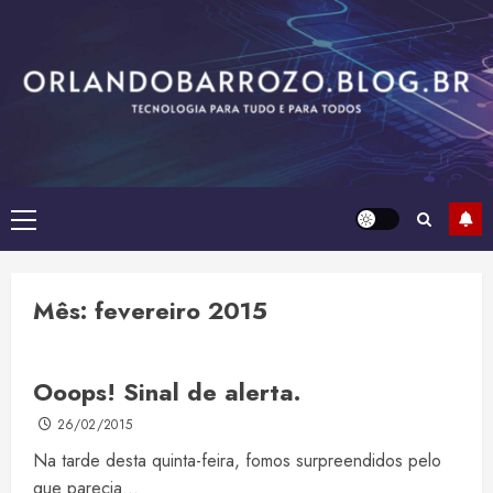
Skip
to
content
Primary
Menu
Mês:
fevereiro 2015
Ooops! Sinal de alerta.
26/02/2015
Na tarde desta quinta-feira, fomos surpreendidos pelo
que parecia...