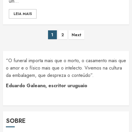
um...
LEIA MAIS
Paginação
1
2
Next
de
posts
“O funeral importa mais que o morto, o casamento mais que
o amor e o físico mais que o intelecto. Vivemos na cultura
da embalagem, que despreza o conteúdo”.
Eduardo Galeano, escritor uruguaio
SOBRE