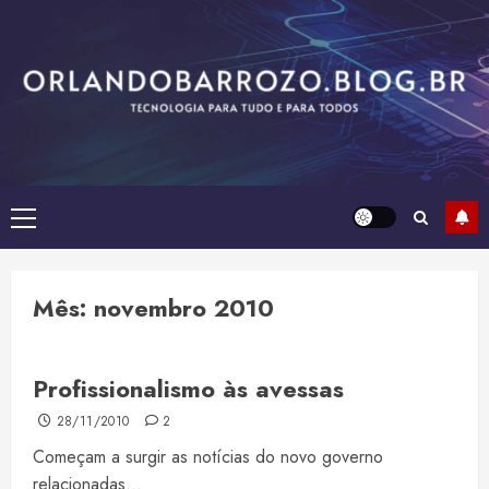
Skip
to
content
Primary
Menu
Mês:
novembro 2010
Profissionalismo às avessas
28/11/2010
2
Começam a surgir as notícias do novo governo
relacionadas...