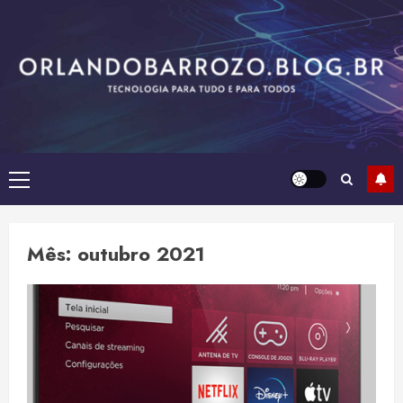
Skip
to
content
Primary
Menu
Mês:
outubro 2021