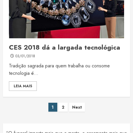
CES 2018 dá a largada tecnológica
03/01/2018
Tradição sagrada para quem trabalha ou consome
tecnologia é...
LEIA MAIS
Paginação
1
2
Next
de
posts