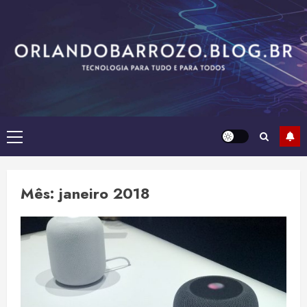
Skip
to
content
Primary
Menu
Mês:
janeiro 2018