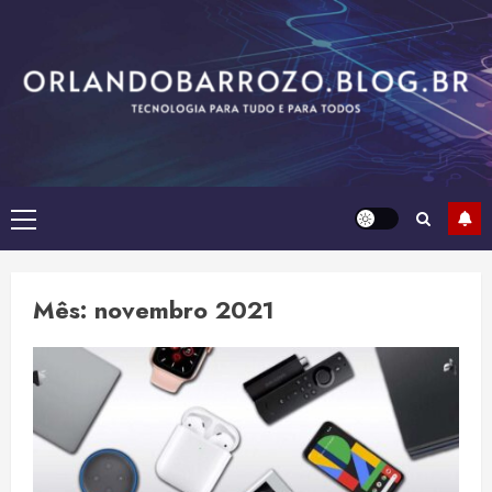
Skip
to
content
Primary
Menu
Mês:
novembro 2021