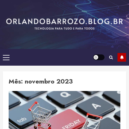
Skip
to
content
Primary
Menu
Mês:
novembro 2023