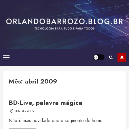
Skip
to
content
Primary
Menu
Mês:
abril 2009
BD-Live, palavra mágica
30/04/2009
Não é mais novidade que o segmento de home...