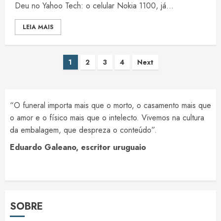
Deu no Yahoo Tech: o celular Nokia 1100, já...
LEIA MAIS
Paginação
1
2
3
4
Next
de
posts
“O funeral importa mais que o morto, o casamento mais que
o amor e o físico mais que o intelecto. Vivemos na cultura
da embalagem, que despreza o conteúdo”.
Eduardo Galeano, escritor uruguaio
SOBRE