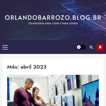
Skip
to
content
Primary
Menu
Mês:
abril 2023