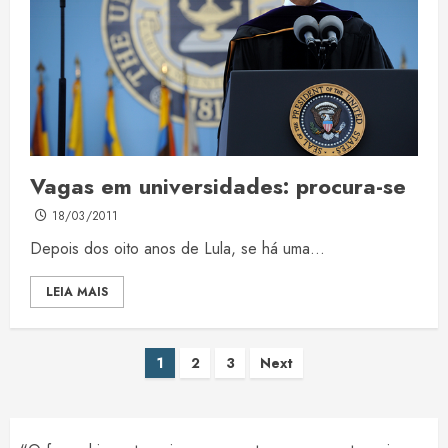
Vagas em universidades: procura-se
18/03/2011
Depois dos oito anos de Lula, se há uma...
LEIA MAIS
Paginação
1
2
3
Next
de
posts