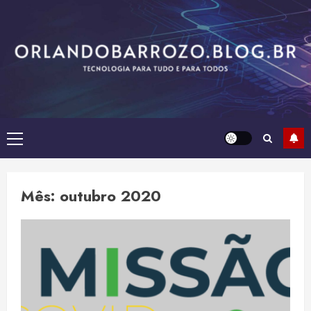
Skip
to
content
Primary
Menu
Mês:
outubro 2020