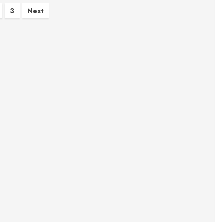
inação
3
Next
s