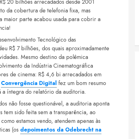
 R$ 20 bilhões arrecadados desde 2001
o da cobertura de telefonia fixa, mas
a maior parte acabou usada para cobrir a
ncia!
Desenvolvimento Tecnológico das
deu R$ 7 bilhões, dos quais aproximadamente
ividades. Mesmo destino da polêmica
lvimento da Indústria Cinematográfica
tores de cinema: R$ 4,6 bi arrecadados em
e
Convergência Digital
fez um bom resumo
 a íntegra do relatório da auditoria.
os não fosse questionável, a auditoria aponta
 tem sido feita sem a transparência, ao
e, como estamos vendo, atendem apenas às
icas (os
depoimentos da Odebrecht na