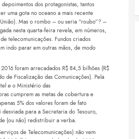
epoimentos dos protagonistas, tantos
cer uma gota no oceano a mais recente
 União). Mas o rombo – ou seria “roubo”? –
lgada nesta quarta-feira revela, em números,
de telecomunicações. Fundos criados
am indo parar em outras mãos, de modo
 2016 foram arrecadados R$ 84,5 bilhões (R$
ndo de Fiscalização das Comunicações). Pela
tel e o Ministério das
oras cumprem as metas de cobertura e
apenas 5% dos valores foram de fato
oi desviada para a Secretaria do Tesouro,
e (ou não) redistribuir a verba.
s Serviços de Telecomunicações) não vem