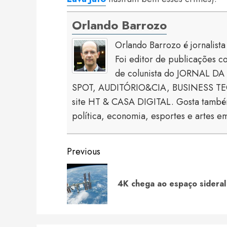
Orlando Barrozo
Orlando Barrozo é jornalist
Foi editor de publicaçõe
de colunista do JORNAL DA 
SPOT, AUDITÓRIO&CIA, BUSINESS TECH
site HT & CASA DIGITAL. Gosta também
política, economia, esportes e artes em
Continue
Previous
Reading
4K chega ao espaço sideral