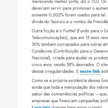
merecendo melhor sorte, diz o TCU. Os
deveriam servir para promover o aument
somente 0,002% foram usados para tal: 
dívida do Tesouro e o rombo da Previdê
Outra ficção é o Funttel (Fundo para o 
Telecomunicações), que em 15 anos ren
30% também surrupiados para outras at
Condecine (Contribuição para o Desenvo
Nacional), criada para ajudar os produ
cinco anos, sendo 58% desviados. O sit
dessas irregularidades. E
neste link
está
Como se a própria existência desses fund
ainda que toda a manipulação dos valores
sabor das conveniências políticas – qu
empresas que financiam campanhas polít
Lava Jato
ilustram bem esses crimes).