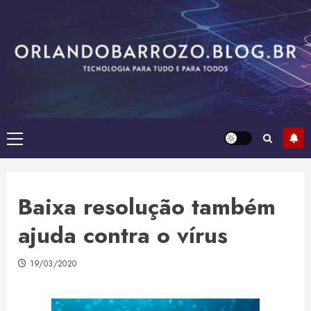
Skip
to
content
Primary
Menu
Baixa resolução também
ajuda contra o vírus
19/03/2020