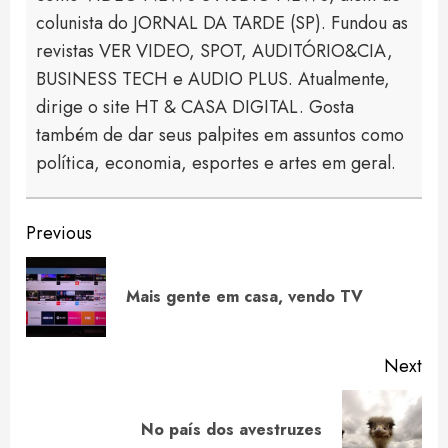
colunista do JORNAL DA TARDE (SP). Fundou as
revistas VER VIDEO, SPOT, AUDITÓRIO&CIA,
BUSINESS TECH e AUDIO PLUS. Atualmente,
dirige o site HT & CASA DIGITAL. Gosta
também de dar seus palpites em assuntos como
política, economia, esportes e artes em geral.
Continue
Previous
Reading
Pre
Mais gente em casa, vendo TV
pos
Next
Next
No país dos avestruzes