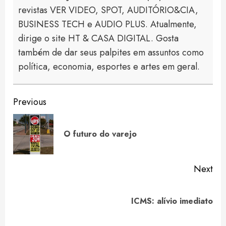
revistas VER VIDEO, SPOT, AUDITÓRIO&CIA,
BUSINESS TECH e AUDIO PLUS. Atualmente,
dirige o site HT & CASA DIGITAL. Gosta
também de dar seus palpites em assuntos como
política, economia, esportes e artes em geral.
Continue
Previous
Reading
Pre
O futuro do varejo
pos
Next
Next
ICMS: alívio imediato
post: