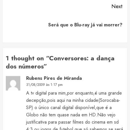
Next
Next
Será que o Blu-ray já vai morrer?
post:
1 thought on “
Conversores: a dança
dos números
”
Rubens Pires de Miranda
31/08/2009 às 1:17 pm
A tv digital para mim,por enquanto,é uma grande
decepção,pois aqui na minha cidade(Sorocaba-
SP) o único canal digital disponível,que é a
Globo não tem quase nada em HD.Não vejo
justificativa para passar filmes do cinema em sd
4:3 ou jogos de futebol que só sabemos se será