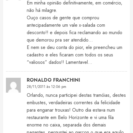
Em minha opinião definitivamente, em comércio,
não há milagre.
Ouço casos de gente que comprou
antecipadamente um vale x-salada com
desconto!! e depois fica reclamando ao mundo
que demorou pra ser atendido…
E nem se deu conta do pior, ele preencheu um
cadastro e eles ficaram com todos os seus
“valiosos” dados!! Lamentavel…
RONALDO FRANCHINI
28/11/2011 às 12:06 pm
Orlando, nunca participei destas tramóias, destes
embustes, verdadeiras correntes da felicidade
para enganar trouxas! Outro dia estava num
restaurante em Belo Horizonte e vi uma fila
enorme no caixa, separada dos demais
pagantes. perguntei ao garçon o que era aquilo.