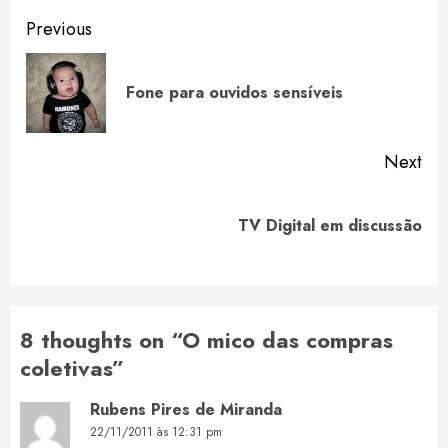
Continue
Previous
Reading
Pre
Fone para ouvidos sensíveis
pos
Next
Next
TV Digital em discussão
post:
8 thoughts on “
O mico das compras
coletivas
”
Rubens Pires de Miranda
22/11/2011 às 12:31 pm