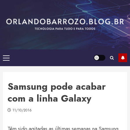
Skip
to
content
Primary
Menu
Samsung pode acabar
com a linha Galaxy
11/10/2016
Têm sido agitadas as últimas semanas na Samsung.