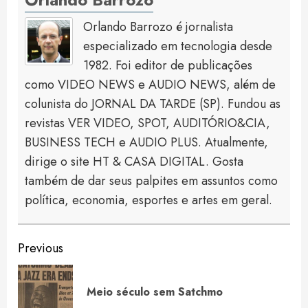
Orlando Barrozo é jornalista
especializado em tecnologia desde
1982. Foi editor de publicações
como VIDEO NEWS e AUDIO NEWS, além de
colunista do JORNAL DA TARDE (SP). Fundou as
revistas VER VIDEO, SPOT, AUDITÓRIO&CIA,
BUSINESS TECH e AUDIO PLUS. Atualmente,
dirige o site HT & CASA DIGITAL. Gosta
também de dar seus palpites em assuntos como
política, economia, esportes e artes em geral.
Continue
Previous
Reading
Pre
Meio século sem Satchmo
pos