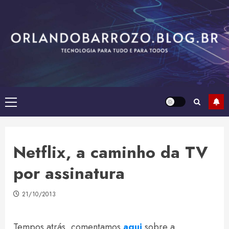
Skip
to
content
Primary
Menu
Netflix, a caminho da TV
por assinatura
21/10/2013
Tempos atrás, comentamos
aqui
sobre a