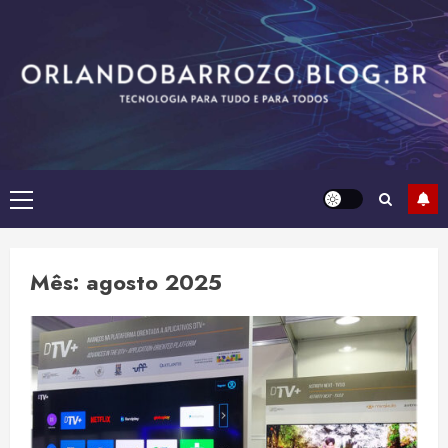
Skip
to
content
Primary
Menu
Mês:
agosto 2025