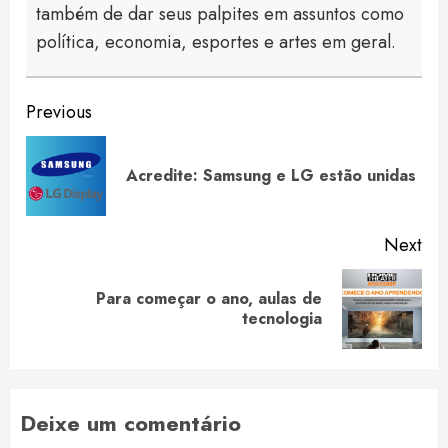
também de dar seus palpites em assuntos como
política, economia, esportes e artes em geral.
Continue
Previous
Reading
Pre
Acredite: Samsung e LG estão unidas
pos
Next
Para começar o ano, aulas de
Next
tecnologia
post:
Deixe um comentário