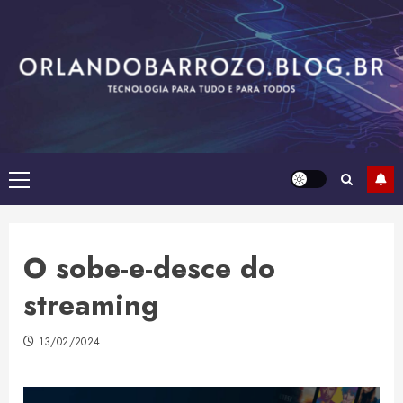
Skip
to
content
Primary
Menu
O sobe-e-desce do
streaming
13/02/2024