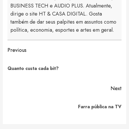
BUSINESS TECH e AUDIO PLUS. Atualmente,
dirige o site HT & CASA DIGITAL. Gosta
também de dar seus palpites em assuntos como
política, economia, esportes e artes em geral.
Continue
Previous
Reading
Pre
Quanto custa cada bit?
pos
Next
Next
Farra pública na TV
post: