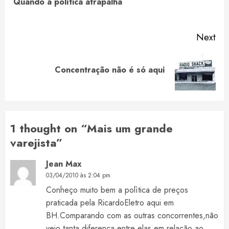
Quando a política atrapalha
pos
Next
Next
Concentração não é só aqui
post:
1 thought on “
Mais um grande
varejista
”
Jean Max
03/04/2010 às 2:04 pm
Conheço muito bem a polìtica de preços
praticada pela RicardoEletro aqui em
BH.Comparando com as outras concorrentes,não
vejo tanta diferença entre elas em relação ao