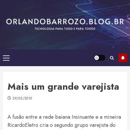
Skip
to
content
Primary
Menu
Mais um grande varejista
29/03/2010
A fusão entre a rede baiana Insinuante e a mineira
RicardoEletro cria o segundo grupo varejista do