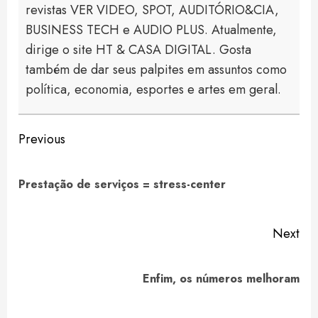
revistas VER VIDEO, SPOT, AUDITÓRIO&CIA,
BUSINESS TECH e AUDIO PLUS. Atualmente,
dirige o site HT & CASA DIGITAL. Gosta
também de dar seus palpites em assuntos como
política, economia, esportes e artes em geral.
Continue
Previous
Reading
Pre
Prestação de serviços = stress-center
pos
Next
Next
Enfim, os números melhoram
post: