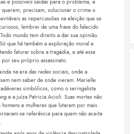
sas e possíveis saídas para o problema, e
s querem, precisam, solucionar o crime o
evitáveis as repercussões na eleição que se
curiosos, lembrei de uma frase do falecido
odo mundo tem direito a dar sua opinião.
”. Só que há também a exploração moral e
tando faturar sobre a tragédia, e até essa
por seu próprio assassinato.
inda na era das redes sociais, onde a
 sem nem saber de onde vieram. Marielle
cadáveres simbólicos, como o seringalista
g e a juíza Patricia Acioli. Suas mortes não
e homens e mulheres que lutaram por mais
 tornaram-se referência para quem não aceita
.
a gente após anos de violência descontrolada