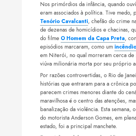
Nos primórdios da infância, quando ouví
eram associados à política. Tive medo, 
Tenório Cavalcanti
, chefão do crime n
de dezenas de homicídios e chacinas, q
do filme
O Homem da Capa Preta
, co
episódios marcaram, como um
incêndio
em Niterói, no qual morreram cerca de
viúva milionária morta por seu próprio 
Por razões controvertidas, o Rio de Jane
histórias que entraram para a crônica po
parecem crimes menores diante do cenári
maravilhosa é o centro das atenções, m
banalização da violência. Esta semana, o
do motorista Anderson Gomes, em plena 
estado, foi a principal manchete.