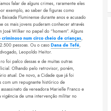
amos falar de alguns crimes, raramente eles
por exemplo, ao saber de figuras como
a Baixada Fluminense durante anos e acusado
ue os mais jovens puderam conhecer através
m José Wilker no papel do “homem”. Alguns
 criminoso num circo cheio de crianças
,
 2.500 pessoas. Ou o caso
Dana de Tefé
,
advogado, Leopoldo Heitor.
iro foi palco dessas e de muitas outras
licial. Olhando pelo retrovisor, porém,
o atual. De novo, a Cidade que já foi
as com um repugnante histórico de
 assassinato da vereadora Marielle Franco e
vigência de uma intervenção militar no