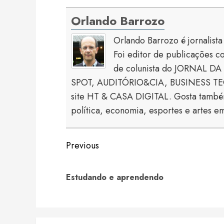
Orlando Barrozo
Orlando Barrozo é jornalist
Foi editor de publicaçõe
de colunista do JORNAL DA 
SPOT, AUDITÓRIO&CIA, BUSINESS TECH
site HT & CASA DIGITAL. Gosta também
política, economia, esportes e artes em
Continue
Previous
Reading
Estudando e aprendendo