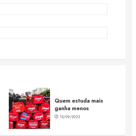
Quem estuda mais
ganha menos
15/09/2023