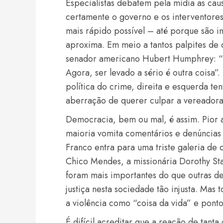
Especialistas debatem pela mídia as cau
certamente o governo e os interventore
mais rápido possível – até porque são in
aproxima. Em meio a tantos palpites de 
senador americano Hubert Humphrey: “T
Agora, ser levado a sério é outra coisa
política do crime, direita e esquerda ten
aberração de querer culpar a vereadora 
Democracia, bem ou mal, é assim. Pior a
maioria vomita comentários e denúncias
Franco entra para uma triste galeria de 
Chico Mendes, a missionária Dorothy Stan
foram mais importantes do que outras d
justiça nesta sociedade tão injusta. Mas
a violência como “coisa da vida” e ponto
É difícil acreditar que a reação de tant