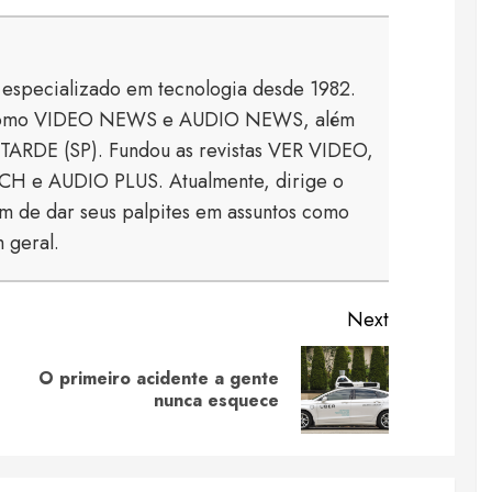
a especializado em tecnologia desde 1982.
s como VIDEO NEWS e AUDIO NEWS, além
TARDE (SP). Fundou as revistas VER VIDEO,
 e AUDIO PLUS. Atualmente, dirige o
 de dar seus palpites em assuntos como
 geral.
Next
O primeiro acidente a gente
Previous
Next
nunca esquece
post:
post: