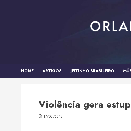
Skip
to
content
HOME
ARTIGOS
JEITINHO BRASILEIRO
MÚ
Violência gera estup
17/03/2018