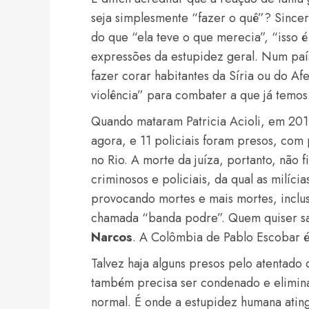
seja simplesmente “fazer o quê”? Sincera
do que “ela teve o que merecia”, “isso 
expressões da estupidez geral. Num paí
fazer corar habitantes da Síria ou do Af
violência” para combater a que já temos
Quando mataram Patricia Acioli, em 2011
agora, e 11 policiais foram presos, com 
no Rio. A morte da juíza, portanto, não 
criminosos e policiais, da qual as milíc
provocando mortes e mais mortes, inclus
chamada “banda podre”. Quem quiser sabe
Narcos
. A Colômbia de Pablo Escobar é 
Talvez haja alguns presos pelo atentado
também precisa ser condenado e elimina
normal. É onde a estupidez humana atin