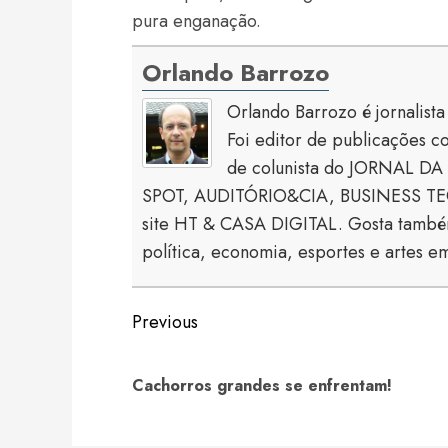
pura enganação.
Orlando Barrozo
Orlando Barrozo é jornalist
Foi editor de publicaçõe
de colunista do JORNAL DA 
SPOT, AUDITÓRIO&CIA, BUSINESS TECH
site HT & CASA DIGITAL. Gosta também
política, economia, esportes e artes em
Continue
Previous
Reading
Cachorros grandes se enfrentam!