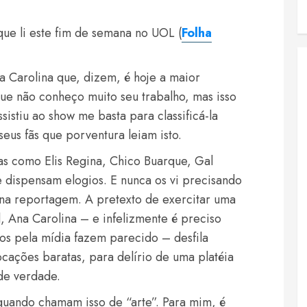
que li este fim de semana no UOL (
Folha
a Carolina que, dizem, é hoje a maior
ue não conheço muito seu trabalho, mas isso
sistiu ao show me basta para classificá-la
eus fãs que porventura leiam isto.
istas como Elis Regina, Chico Buarque, Gal
e dispensam elogios. E nunca os vi precisando
 na reportagem. A pretexto de exercitar uma
, Ana Carolina – e infelizmente é preciso
os pela mídia fazem parecido – desfila
cações baratas, para delírio de uma platéia
de verdade.
uando chamam isso de “arte”. Para mim, é