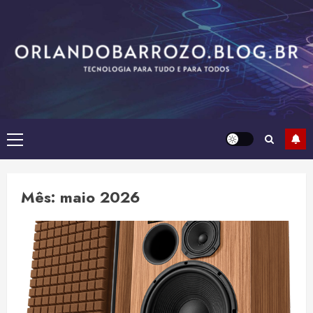
Skip
to
content
Primary
Menu
Mês:
maio 2026