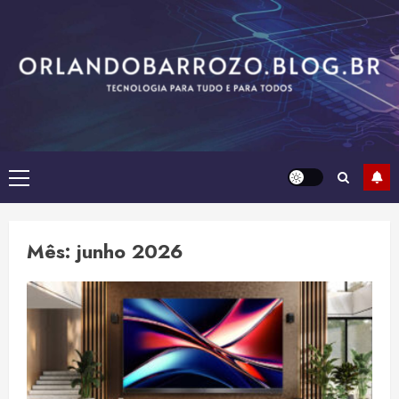
Skip
to
content
Primary
Menu
Mês:
junho 2026