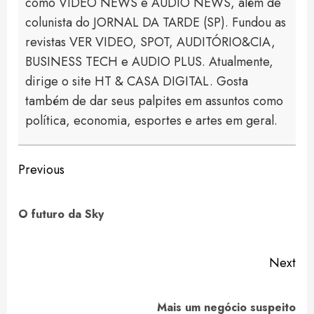
como VIDEO NEWS e AUDIO NEWS, além de
colunista do JORNAL DA TARDE (SP). Fundou as
revistas VER VIDEO, SPOT, AUDITÓRIO&CIA,
BUSINESS TECH e AUDIO PLUS. Atualmente,
dirige o site HT & CASA DIGITAL. Gosta
também de dar seus palpites em assuntos como
política, economia, esportes e artes em geral.
Continue
Previous
Reading
Pre
O futuro da Sky
pos
Next
Next
Mais um negócio suspeito