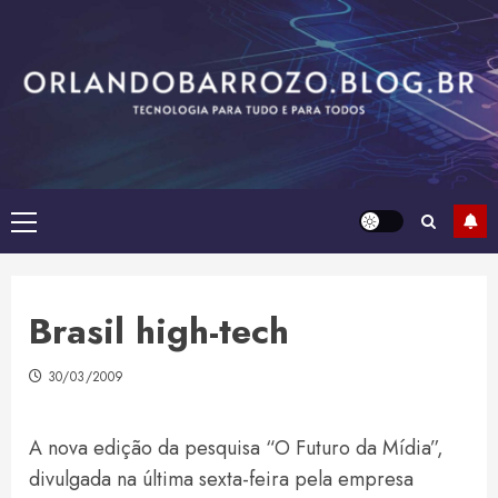
Skip
to
content
Primary
Menu
Brasil high-tech
30/03/2009
A nova edição da pesquisa “O Futuro da Mídia”,
divulgada na última sexta-feira pela empresa