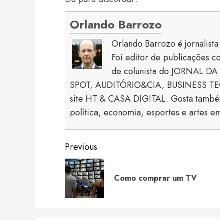
Orlando Barrozo
Orlando Barrozo é jornalist
Foi editor de publicaçõe
de colunista do JORNAL DA 
SPOT, AUDITÓRIO&CIA, BUSINESS TECH
site HT & CASA DIGITAL. Gosta também
política, economia, esportes e artes em
Continue
Previous
Reading
Como comprar um TV