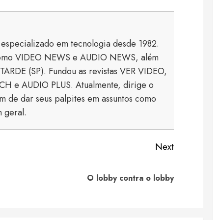
a especializado em tecnologia desde 1982.
s como VIDEO NEWS e AUDIO NEWS, além
TARDE (SP). Fundou as revistas VER VIDEO,
 e AUDIO PLUS. Atualmente, dirige o
 de dar seus palpites em assuntos como
 geral.
Next
Previous
Next
O lobby contra o lobby
post:
post: