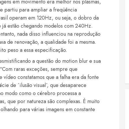
agens em movimento era melhor nos plasmas,
e partiu para ampliar a freqüência
Brasil operam em 120Hz, ou seja, o dobro da
 e já estão chegando modelos com 240Hz.
entanto, nada disso influenciou na reprodução
axa de renovação, a qualidade foi a mesma.
to peso a essa especificação.
smistificando a questão do motion blur e sua
: “Com raras exceções, sempre que
e vídeo constatamos que a falha era da fonte
cie de ´ilusão visual´, que desaparece
 ao modo como o cérebro processa a
as, que por natureza são complexas. É muito
 olhando para várias imagens em constante