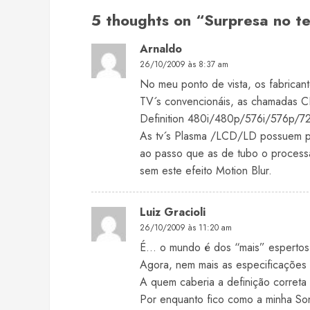
5 thoughts on “
Surpresa no t
Arnaldo
26/10/2009 às 8:37 am
No meu ponto de vista, os fabrican
TV´s convencionáis, as chamadas 
Definition 480i/480p/576i/576p/7
As tv´s Plasma /LCD/LD possuem p
ao passo que as de tubo o processa
sem este efeito Motion Blur.
Luiz Gracioli
26/10/2009 às 11:20 am
É… o mundo é dos “mais” espertos!
Agora, nem mais as especificações 
A quem caberia a definição corret
Por enquanto fico como a minha So