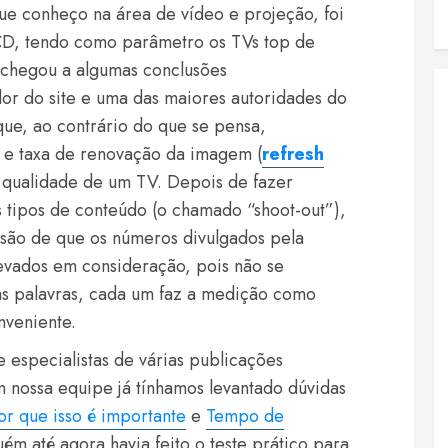
ue conheço na área de vídeo e projeção, foi
CD, tendo como parâmetro os TVs top de
 E chegou a algumas conclusões
or do site e uma das maiores autoridades do
ue, ao contrário do que se pensa,
 e taxa de renovação da imagem (
refresh
a qualidade de um TV. Depois de fazer
s tipos de conteúdo (o chamado “shoot-out”),
são de que os números divulgados pela
levados em consideração, pois não se
as palavras, cada um faz a medição como
nveniente.
e especialistas de várias publicações
 nossa equipe já tínhamos levantado dúvidas
 que isso é importante
e
Tempo de
uém até agora havia feito o teste prático para