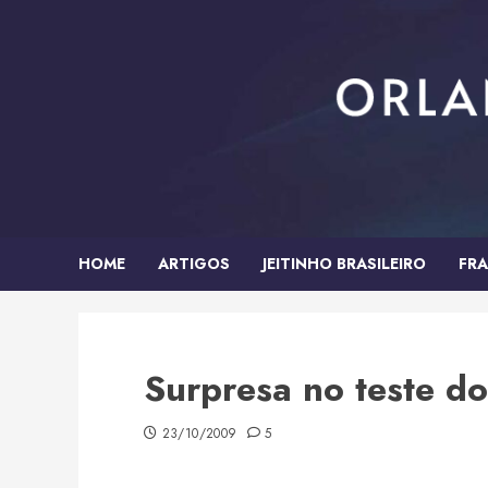
Skip
to
content
HOME
ARTIGOS
JEITINHO BRASILEIRO
FRA
Surpresa no teste d
23/10/2009
5