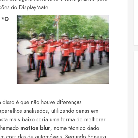
sões do DisplayMate:
*O
a disso é que não houve diferenças
aparelhos analisados, utilizando cenas em
sta mais baixo seria uma forma de melhorar
 chamado
motion blur
, nome técnico dado
 em corridas de automóveis. Segundo Soneira,