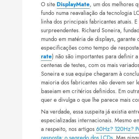
O site
DisplayMate
, um dos melhores q
fundo numa reavaliação da tecnologia L
linha dos principais fabricantes atuais.
surpreendentes. Richard Soneira, fundad
mundo em matéria de displays, garante q
especificações como tempo de resposta
rate
) não são importantes para definir 
centenas de testes, com os mais variado
Soneira e sua equipe chegaram à conclu
maioria dos fabricantes não devem ser 
baseiam em critérios definidos. Em outr
quer e divulga o que lhe parece mais co
Na verdade, essa suspeita já existia entr
especializadas internacionais. Mesmo em
a respeito, nos artigos
60Hz? 120Hz? Por
resposta: o segredo dos LCDs
. Mas ning