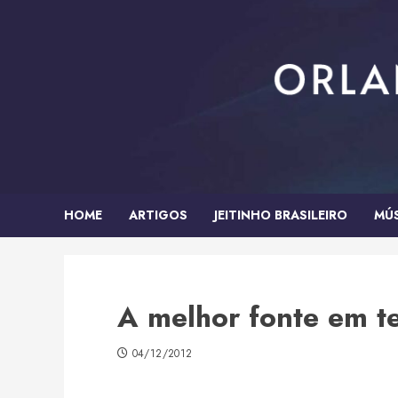
Skip
to
content
HOME
ARTIGOS
JEITINHO BRASILEIRO
MÚ
A melhor fonte em t
04/12/2012