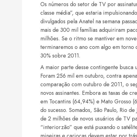
Os números do setor de TV por assinatura
classe média”, que estaria impulsionan
divulgados pela Anatel na semana pass
mais de 300 mil famílias adquiriram paco
milhões. Se o ritmo se mantiver em no
terminaremos o ano com algo em torno d
30% sobre 2011.
A maior parte desse contingente busca 
Foram 256 mil em outubro, contra apena
comparação com outubro de 2011, o se
novos assinantes. Embora as taxas de cr
em Tocantins (64,94%) e Mato Grosso (6
do sucesso. Somados, São Paulo, Rio de 
de 2 milhões de novos usuários de TV pa
“interiorzão” que está puxando o satélit
mineiras e cariocas devem estar por tr