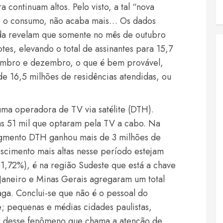
 continuam altos. Pelo visto, a tal “nova
do o consumo, não acaba mais… Os dados
ada revelam que somente no mês de outubro
tes, elevando o total de assinantes para 15,7
vembro e dezembro, o que é bem provável,
e 16,5 milhões de residências atendidas, ou
uma operadora de TV via satélite (DTH).
s 51 mil que optaram pela TV a cabo. Na
gmento DTH ganhou mais de 3 milhões de
escimento mais altas nesse período estejam
1,72%), é na região Sudeste que está a chave
Janeiro e Minas Gerais agregaram um total
ga. Conclui-se que não é o pessoal do
e; pequenas e médias cidades paulistas,
ás desse fenômeno que chama a atenção de