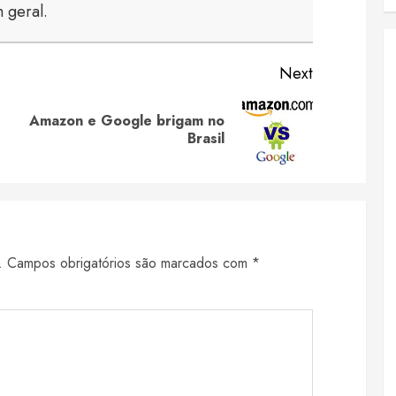
 geral.
Next
Amazon e Google brigam no
Previous
Next
Brasil
post:
post:
.
Campos obrigatórios são marcados com
*