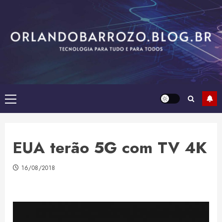
Skip
to
content
Primary
Menu
EUA terão 5G com TV 4K
16/08/2018