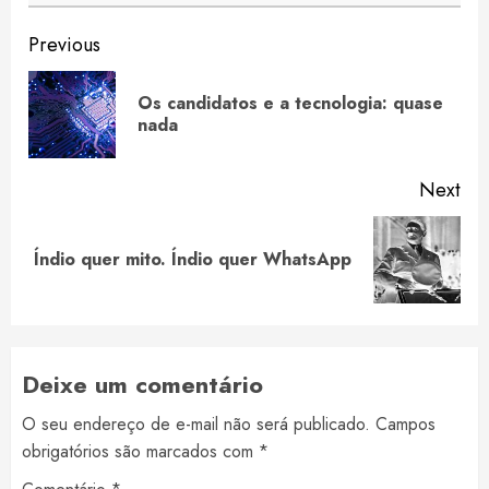
Continue
Previous
Reading
Os candidatos e a tecnologia: quase
Pre
nada
pos
Next
Next
Índio quer mito. Índio quer WhatsApp
post:
Deixe um comentário
O seu endereço de e-mail não será publicado.
Campos
obrigatórios são marcados com
*