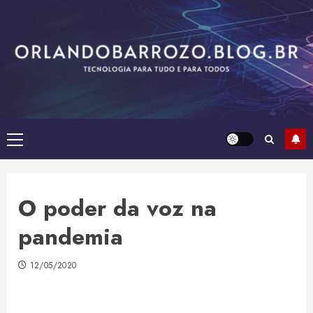
Skip
to
content
Primary
Menu
O poder da voz na
pandemia
12/05/2020