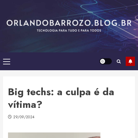
Skip
to
content
Primary
Menu
Big techs: a culpa é da
vítima?
29/09/2024