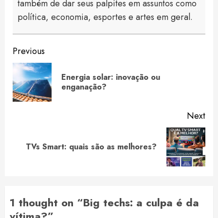
também de dar seus palpites em assuntos como
política, economia, esportes e artes em geral.
Continue
Previous
Reading
Energia solar: inovação ou
Pre
enganação?
pos
Next
Next
TVs Smart: quais são as melhores?
post:
1 thought on “
Big techs: a culpa é da
vítima?
”