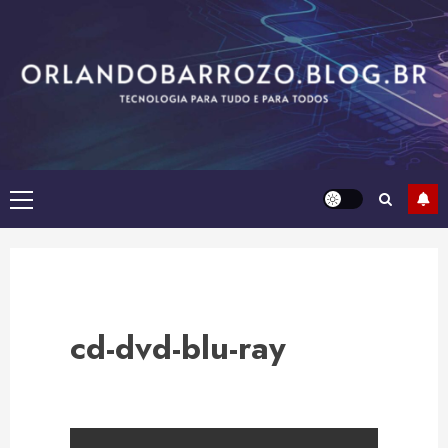
Skip
to
content
Primary
Menu
cd-dvd-blu-ray