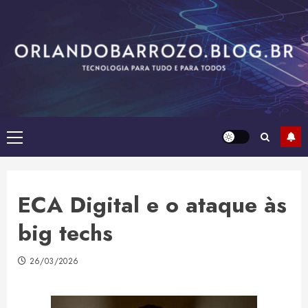
Skip
to
content
Primary
Menu
ECA Digital e o ataque às
big techs
26/03/2026