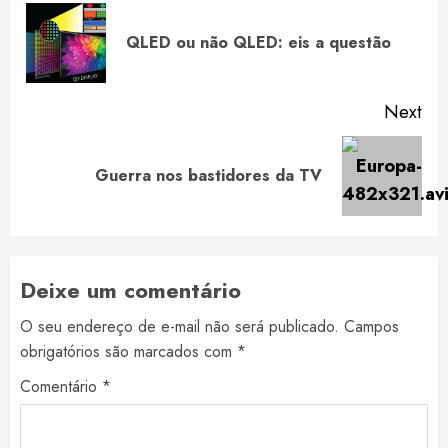
Reading
Pre
QLED ou não QLED: eis a questão
pos
Next
Next
Guerra nos bastidores da TV
post:
Deixe um comentário
O seu endereço de e-mail não será publicado.
Campos
obrigatórios são marcados com
*
Comentário
*