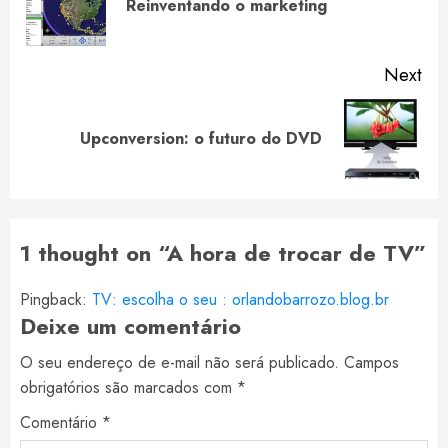
Reinventando o marketing
pos
Next
Next
Upconversion: o futuro do DVD
post:
1 thought on “
A hora de trocar de TV
”
Pingback:
TV: escolha o seu : orlandobarrozo.blog.br
Deixe um comentário
O seu endereço de e-mail não será publicado.
Campos
obrigatórios são marcados com
*
Comentário
*