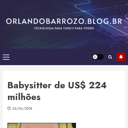
Skip
to
content
Primary
Menu
Babysitter de US$ 224
milhões
26/06/2008