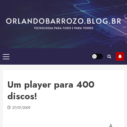
Skip
to
content
Primary
Menu
Um player para 400
discos!
27/07/2009
A