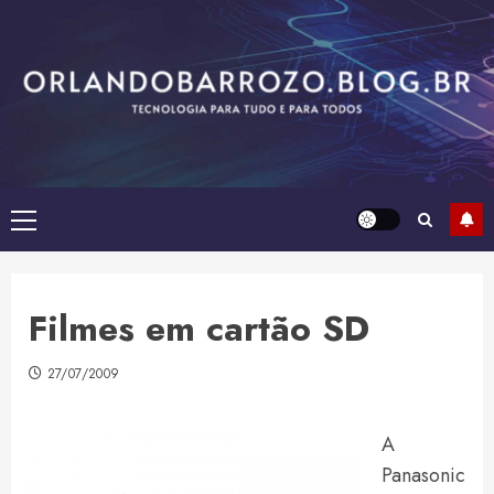
Skip
to
content
Primary
Menu
Filmes em cartão SD
27/07/2009
A
Panasonic