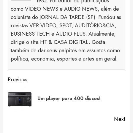
1982. Foi editor de publicações
como VIDEO NEWS e AUDIO NEWS, além de
colunista do JORNAL DA TARDE (SP). Fundou as
revistas VER VIDEO, SPOT, AUDITÓRIO&CIA,
BUSINESS TECH e AUDIO PLUS. Atualmente,
dirige o site HT & CASA DIGITAL. Gosta
também de dar seus palpites em assuntos como
política, economia, esportes e artes em geral.
Continue
Previous
Reading
Pre
Um player para 400 discos!
pos
Next