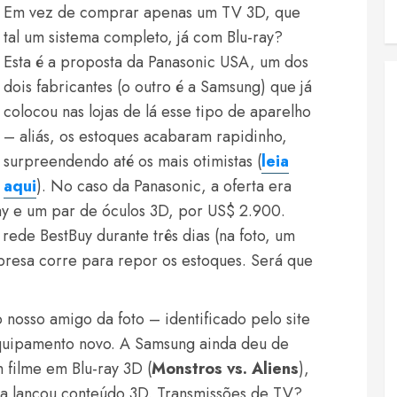
Em vez de comprar apenas um TV 3D, que
tal um sistema completo, já com Blu-ray?
Esta é a proposta da Panasonic USA, um dos
dois fabricantes (o outro é a Samsung) que já
colocou nas lojas de lá esse tipo de aparelho
– aliás, os estoques acabaram rapidinho,
surpreendendo até os mais otimistas (
leia
aqui
). No caso da Panasonic, a oferta era
ay e um par de óculos 3D, por US$ 2.900.
rede BestBuy durante três dias (na foto, um
presa corre para repor os estoques. Será que
 nosso amigo da foto – identificado pelo site
quipamento novo. A Samsung ainda deu de
filme em Blu-ray 3D (
Monstros vs. Aliens
),
ra lançou conteúdo 3D. Transmissões de TV?