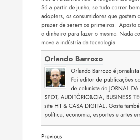
Só a partir de junho, se tudo correr bem
adopters, os consumidores que gostam d
prazer de serem os primeiros. Aposto q
o dinheiro para fazer o mesmo. Nada cont
move a indústria da tecnologia.
Orlando Barrozo
Orlando Barrozo é jornalist
Foi editor de publicaçõe
de colunista do JORNAL DA 
SPOT, AUDITÓRIO&CIA, BUSINESS TECH
site HT & CASA DIGITAL. Gosta também
política, economia, esportes e artes em
Continue
Previous