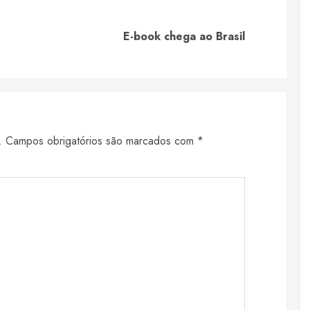
Previous
Next
E-book chega ao Brasil
post:
post:
.
Campos obrigatórios são marcados com
*