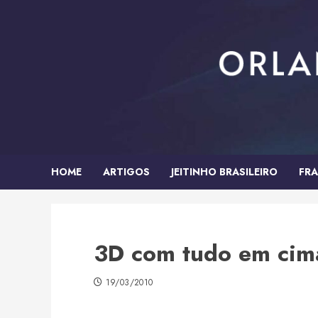
Skip
to
content
HOME
ARTIGOS
JEITINHO BRASILEIRO
FRA
3D com tudo em cim
19/03/2010